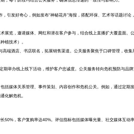
定期，每个阶段均结合公关服务，确保信息传递的一致性与影响力。
合作，引发好奇心，例如发布“神秘花卉”海报，搭配环保、艺术等话题讨
艺术展览，邀请媒体、网红和潜在客户参与，结合线上直播扩大覆盖面。
续种植技术）。
与高端酒店、书店联名，拓展销售渠道。公关服务聚焦于口碑管理，收集
，定期举办线上线下活动，维护客户忠诚度。公关服务转向危机预防与品
它包括媒体关系管理、事件策划、内容创作和危机公关。例如，通过定期
沟通化解危机。
增长50%，客户复购率达40%。评估指标包括媒体曝光量、社交媒体互