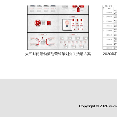
略与实践
消费者
照表视
大气时尚活动策划营销策划公关活动方案
2020
ppt模板下载 110.39mb 营销策划ppt大全
奖评选
商务办公ppt
越，项
Copyright © 2026
www.