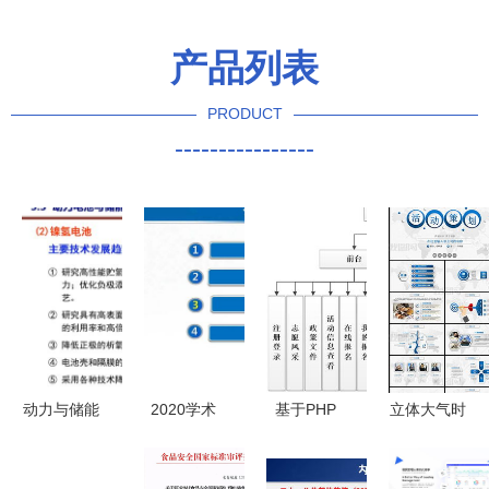
产品列表
PRODUCT
----------------
动力与储能
2020学术
基于PHP
立体大气时
电池的发展
年会 龚健
MySQL的
尚活动策划
机遇与挑战
雅院士谈位
青年志愿者
营销策划公