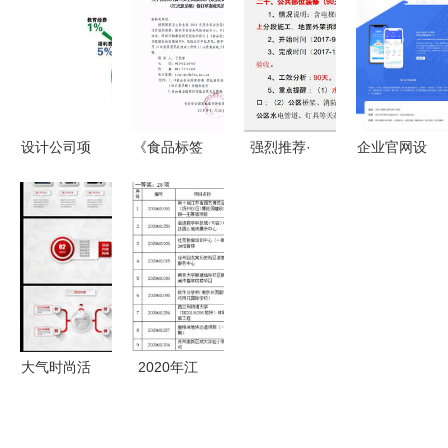
——中国有
置关联的多
服务管理系
关服务方案
色金属学会
网数据叠加
统设计与实
概述
专家服务团
协议与智能
现 从项目
助力行业创
服务技术
策划到公关
新
——项目策
服务的全链
设计公司项
《食品标签
强烈推荐·
企业官网设
划与公关服
路解析
目人工成本
通则》GB
慢慢看的项
计复盘项目
务的创新思
管理 破局
7718变革
目策划 细
从项目策划
考
升级的策略
从监管到消
节成就卓越
到公关服务
与实践
费者决策的
的公关服务
的全面优化
再平衡——
以征求意见
稿对照表视
大气时尚活
2020年江
角解析项目
动策划营销
苏省城乡建
策划与公关
策划公关活
设系统优秀
服务升级路